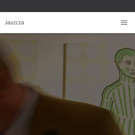
Jaszcza
N
A
V
I
G
A
T
I
O
N
U
M
S
C
H
A
L
T
E